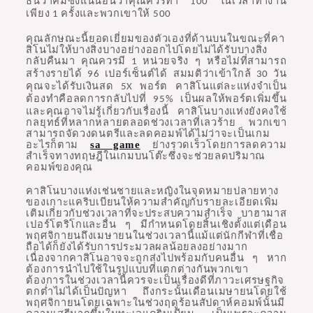
ธันวาคมซึ่งแน่นอนว่าคุณควรทำ
ในเวลาทำงาน
100
เพียง
ครั้งและพวกเขาให้
1
500
คุณลักษณะนี้ยอดเยี่ยมของตัวเองที่ด้านบนในขณะที่คา
สิโนไม่ให้บางสิ่งบางอย่างออกไปโดยไม่ได้รับบางสิ่ง
กลับคืนมา
คุณควรมี
หน่วยจริง
ๆ
หรือไม่ที่สามารถ
1
สร้างรายได้
เปอร์เซ็นต์ได้
สมมติว่าเข้าใกล้
วัน
96
30
คุณจะได้รับเงินสด
พอร์ต
คาสิโนแต่ละแห่งจำเป็น
5X
ต้องทำคือลดการกลับไปที่
เป็นผลให้พอร์ตเพิ่มขึ้น
95%
และคุณอาจไม่รู้เกี่ยวกับเรื่องนี้
คาสิโนบางแห่งยังคงใช้
กลยุทธ์ที่หลากหลายตลอดช่วงเวลาที่เลวร้าย
พวกเขา
สามารถจัดวงดนตรีและลดคอมพ์ได้ไม่ว่าจะเป็นเกม
อะไรก็ตาม
sa game
ย่างรวดเร็วโดยการลดความ
สำเร็จทางทฤษฎีในเกมบนโต๊ะซึ่งจะช่วยลดปริมาณ
คอมพ์ของคุณ
คาสิโนบางแห่งเช่นชายและหญิงในจุดหมายปลายทาง
ของเกาะแคริบเบียนให้ความสำคัญกับรายละเอียดเพิ่ม
เติมเกี่ยวกับช่วงเวลาที่จะประสบความสำเร็จ
บาฮามาส
เปอร์โตริโกและอื่น
ๆ
มีกำหนดโดยสิ้นเชิงตั้งแต่เดือน
พฤศจิกายนถึงเมษายนในช่วงเวลานี้แม้แต่นักกีฬาที่เชื่อ
ถือได้ก็ยังได้รับการประมวลผลน้อยลงอย่างมาก
เนื่องจากคาสิโนอาจจะถูกส่งไปพร้อมกับคนอื่น
ๆ
หาก
ต้องการนำไปใช้ในรูปแบบที่แตกต่างกันพวกเขา
ต้องการในช่วงเวลานี้ควรจะเป็นเรื่องดีที่ภาวะเศรษฐกิจ
ตกต่ำไม่ได้เป็นปัญหา
ถึงกระนั้นเดือนเมษายนโดยใช้
พฤศจิกายนโดยเฉพาะในช่วงฤดูร้อนสัปดาห์คอมพ์นั้นมี