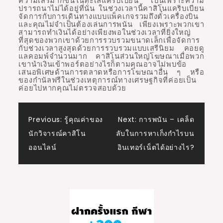
ความเสรีมากขึ้นในทะเลแคริบเบียน
เป็นเพราะความ
ปรารถนาไม่ได้อยู่ที่นั่น
ในช่วงเวลานี้คาสิโนแคริบเบียน
จัดการกับการเดินทางแบบแพ็คเกจรวมถึงตั๋วเครื่องบิน
และคุณไม่จำเป็นต้องเล่นการพนัน
เพียงเพราะพวกเขา
สามารถทำเงินได้อย่างเพียงพอในช่วงเวลาที่ยิ่งใหญ่
ที่สุดของพวกเขาด้วยการรวบรวมขนาดเล็กเพื่อจัดการ
กับช่วงเวลาสูงสุดด้วยการรวบรวมแบบเสรีนิยม
คอยดู
แลคอมพ์จำนวนมาก
คาสิโนส่วนใหญ่โฆษณาเมื่อพวก
เขานำเงินเข้าพอร์ตอย่างไรก็ตามคุณอาจไม่พบข้อ
เสนอพิเศษด้านการตลาดหรือการโฆษณาอื่น
ๆ
หรือ
ของกำนัลฟรีในช่วงเหตุการณ์ทางเศรษฐกิจที่ค่อยเป็น
ค่อยไปหากคุณไม่ตรวจสอบด้วย
Post
Previous:
รู้คุณค่าของ
Next:
การพนัน – เคล็ด
นักวิจารณ์คาสิโน
ลับในการหาเก็งกำไรบน
navigation
ออนไลน์
อินเทอร์เน็ตได้อย่างไร?