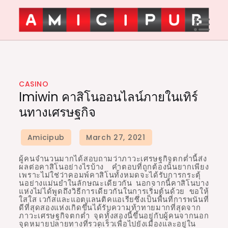
Skip
to
content
Amici Pub
CASINO
Imiwin คาสิโนออนไลน์ภายในเทิร์
นทางเศรษฐกิจ
ผู้คนจำนวนมากได้สอบถามว่าภาวะเศรษฐกิจตกต่ำนี้ส่ง
ผลต่อคาสิโนอย่างไรบ้าง
คำตอบที่ถูกต้องนั้นยากเพียง
เพราะไม่ใช่ว่าคอมพ์คาสิโนทั้งหมดจะได้รับการกระตุ้
นอย่างแม่นยำในลักษณะเดียวกัน
นอกจากนี้คาสิโนบาง
แห่งไม่ได้พูดถึงวิธีการเดียวกันในการเริ่มต้นด้วย
ขอให้
ใสใส
เวกัสและแอตแลนติคแอเรียซึ่งเป็นพื้นที่การพนันที่
ดีที่สุดสองแห่งเกิดขึ้นได้รับความท้าทายมากที่สุดจาก
ภาวะเศรษฐกิจตกต่ำ
จุดทั้งสองนี้ขึ้นอยู่กับผู้คนจากนอก
จุดหมายปลายทางที่รวดเร็วเพื่อไปยังเมืองและอยู่ใน