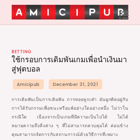
Skip
to
content
Amici Pub
BETTING
ใช้กรอบการเดิมพันเกมเพื่อนำเงินมา
สู่ฟุตบอล
การเดิมพันเป็นการเดิมพัน การทอยลูกเต๋า มันผูกติดอยู่กับ
การได้รับกรรมเพื่อชนะหรือแพ้อย่างใดอย่างหนึ่ง ไม่ว่าใน
กรณีใด เนื่องจากเป็นเกมที่มีความเป็นไปได้ ไม่ได้
หมายความถึงสิ่งต่าง ๆ ที่ไม่สามารถควบคุมได้ ค่อนข้าง
คุณสามารถจัดการกับสถานการณ์ด้วยวิธีการที่เหมาะ