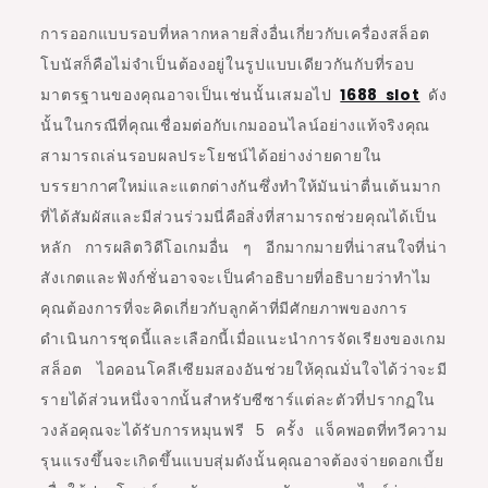
การออกแบบรอบที่หลากหลายสิ่งอื่นเกี่ยวกับเครื่องสล็อต
โบนัสก็คือไม่จำเป็นต้องอยู่ในรูปแบบเดียวกันกับที่รอบ
มาตรฐานของคุณอาจเป็นเช่นนั้นเสมอไป
1688 slot
ดัง
นั้นในกรณีที่คุณเชื่อมต่อกับเกมออนไลน์อย่างแท้จริงคุณ
สามารถเล่นรอบผลประโยชน์ได้อย่างง่ายดายใน
บรรยากาศใหม่และแตกต่างกันซึ่งทำให้มันน่าตื่นเต้นมาก
ที่ได้สัมผัสและมีส่วนร่วมนี่คือสิ่งที่สามารถช่วยคุณได้เป็น
หลัก การผลิตวิดีโอเกมอื่น ๆ อีกมากมายที่น่าสนใจที่น่า
สังเกตและฟังก์ชั่นอาจจะเป็นคำอธิบายที่อธิบายว่าทำไม
คุณต้องการที่จะคิดเกี่ยวกับลูกค้าที่มีศักยภาพของการ
ดำเนินการชุดนี้และเลือกนี้เมื่อแนะนำการจัดเรียงของเกม
สล็อต ไอคอนโคลีเซียมสองอันช่วยให้คุณมั่นใจได้ว่าจะมี
รายได้ส่วนหนึ่งจากนั้นสำหรับซีซาร์แต่ละตัวที่ปรากฏใน
วงล้อคุณจะได้รับการหมุนฟรี 5 ครั้ง แจ็คพอตที่ทวีความ
รุนแรงขึ้นจะเกิดขึ้นแบบสุ่มดังนั้นคุณอาจต้องจ่ายดอกเบี้ย