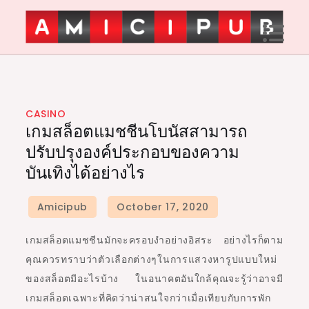
Skip
to
content
Amici Pub
CASINO
เกมสล็อตแมชชีนโบนัสสามารถ
ปรับปรุงองค์ประกอบของความ
บันเทิงได้อย่างไร
เกมสล็อตแมชชีนมักจะครอบงำอย่างอิสระ อย่างไรก็ตาม
คุณควรทราบว่าตัวเลือกต่างๆในการแสวงหารูปแบบใหม่
ของสล็อตมีอะไรบ้าง ในอนาคตอันใกล้คุณจะรู้ว่าอาจมี
เกมสล็อตเฉพาะที่คิดว่าน่าสนใจกว่าเมื่อเทียบกับการพัก