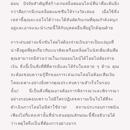
ผ่อน ปัจจัยสำคัญที่สร้างเกมสล็อตออนไลน์ที่น่าตื่นเต้นยิ่ง
กว่าคือการมีเกมสล็อตแมชชีนให้รางวัลเสมอ เมื่อใช้สิ่ง
เหล่านี้คุณจะแน่ใจได้ว่าจะได้สัมผัสกับเกมที่คุณกำลังสนุก
อยู่และอาจแนะนำเกมนี้ให้กับบุคคลอื่นที่อยู่ใกล้คุณด้วย
การเล่นอย่างแข็งขันโดยไม่ต้องจ่ายเงินอาจเป็นแง่มุมที่
น่าดึงดูดที่สุดเกี่ยวกับแนวคิดเครื่องสล็อตโบนัสเพิ่มเติมคือ
คุณสามารถมีส่วนร่วมในเกมออนไลน์ได้โดยไม่ต้องจ่าย
เงิน สิ่งนี้เป็นสิ่งที่ดีที่ควรมีและได้รับในหลาย ๆ ด้าน คุณ
จะต้องชอบความรู้สึกของการเล่นเกมโดยไม่ต้องเสียเงิน
โดยเฉพาะอย่างยิ่งหากคุณประสบความสำเร็จในรอบ
นั้น! นี่เป็นสิ่งที่คุณอาจต้องการพิจารณาและพิจารณา
อย่างรอบคอบเพราะไม่มีใครปฏิเสธความเป็นไปได้ที่จะ
ดำเนินการโดยไม่มีค่าใช้จ่าย! สถานประกอบการพนัน
เพียงไม่กี่แห่งเท่านั้นที่นำเสนอคุณลักษณะนี้ซึ่งอธิบายได้
ว่าเหตุใดจึงเป็นที่ต้องการอย่างมาก