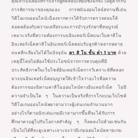
คุณจำเป็นต้องทราบจากผู้ทดสอบเทียมซึ่งมักจะไม่คู่ควรกับ
การพิจารณาของคุณเอง การพนันออนไลน์สถานที่เล่น
วิดีโอเกมออนไลน์เนื่องจากควรได้รับการตรวจสอบให้
สอดคล้องกับความเสถียรและการบำรุงรักษาที่สมบูรณ์
เหมาะจริงที่ความต้องการบนอินเทอร์เน็ตบนเว็บคาสิโน
อินเทอร์เน็ตคาสิโนอินเทอร์เน็ตตอบรับลูกค้าหลากหลาย
จนหลีกเลี่ยงไม่ได้ในปัจจุบัน
คา สิ โน ขั้น ต่ํา 1 บาท
ด้วย
เหตุนี้โดยไม่ต้องใช้ประโยชน์จากการควบคุมที่มี
ประสิทธิภาพในเว็บไซต์อินเทอร์เน็ตการวิเคราะห์ที่หลอก
ลวงบนอินเทอร์เน็ตอนุญาตให้เข้าใจว่าอะไรคือความ
ต้องการของนิทานคาสิโนออนไลน์ทางอินเทอร์เน็ต ไม่มี
ความจำเป็นใด ๆ ในความเป็นจริงที่การโกงบนเว็บไซต์
วิดีโอเกมออนไลน์พยายามวางผู้เล่นเกมจำนวนมาก
อย่างไรก็ตามนักเล่นเกมมีเวลามากขึ้นที่จะได้รับการ
ศึกษาควบคู่ไปกับโอกาสสำคัญ ๆ ก็ลดลงไปด้วยเช่นกัน
เป็นไปได้ที่จะดูเฉพาะเจาะจงว่ามีเกมออนไลน์หลายเกม