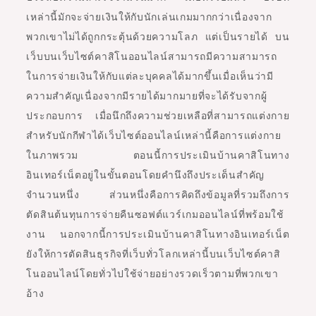
เหล่านี้มักจะจ่ายเงินให้กับนักเล่นเกมมากกว่าเนื่องจาก
พวกเขาไม่ได้ถูกกระตุ้นด้วยความโลภ แต่เป็นรายได้ บน
เว็บบนเว็บไซต์คาสิโนออนไลน์สามารถมีความสามารถ
ในการจ่ายเงินให้กับแต่ละบุคคลได้มากขึ้นเมื่อเห็นว่ามี
ความสำคัญเนื่องจากมีรายได้มากมายที่จะได้รับจากผู้
ประกอบการ เมื่อนึกถึงความช่วยเหลือที่สามารถแต่งกาย
สำหรับนักกีฬาได้เว็บไซต์ออนไลน์เหล่านี้คือการแต่งกาย
ในภาพรวม ตอนนี้การประเมินบ้านคาสิโนทาง
อินเทอร์เน็ตอยู่ในขั้นตอนโดยคำนึงถึงประเด็นสำคัญ
จำนวนหนึ่ง ส่วนหนึ่งคือการคิดถึงข้อมูลที่รวมถึงการ
ตัดสินต้นทุนการจ่ายคืนซอฟต์แวร์เกมออนไลน์ที่พร้อมใช้
งาน นอกจากนี้การประเมินบ้านคาสิโนทางอินเทอร์เน็ต
ยังให้การตัดสินธุรกิจที่เว็บทั่วโลกเหล่านี้บนเว็บไซต์คาสิ
โนออนไลน์โดยทั่วไปใช้จ่ายอย่างรวดเร็วตามที่พวกเขา
อ้าง