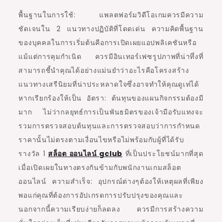
พื้นฐานในการใช้: แพลตฟอร์มวิดีโอเกมควรมีความ
ชัดเจนใน 2 แนวทางปฏิบัติที่โดดเด่น ความคิดพื้นฐาน
ของบุคคลในการเริ่มต้นคือการเปิดเผยแอปพลิเคชันหรือ
แม้แต่การคุมกำเนิด ควรมีอินเทอร์เฟซรูปภาพที่น่าทึ่งที่
สามารถชี้นำคุณได้อย่างแม่นยำว่าอะไรคือโครงสร้าง
แนวทางเสรีนิยมที่น่าประหลาดใจซึ่งอาจทำให้คุณดูเท่ได้
หากเรียกร้องให้เป็น อัตรา: ต้นทุนของแผนกิจกรรมต้องมี
มาก ไม่ว่ากลยุทธ์การเป็นพันธมิตรของเจ้ามือรับแทงจะ
รวมการตรวจสอบต้นทุนและการตรวจสอบว่าการกำหนด
ราคานั้นไม่ตรงตามเงื่อนไขหรือไม่พร้อมกับผู้ที่ได้รับ
รางวัล 1
สล็อต ออนไลน์ gclub
ที่เป็นประโยชน์มากที่สุด
เมื่อเปิดเผยในทางตรงกันข้ามกับพนักงานเกมสล็อต
ออนไลน์ ความสำเร็จ: อุปกรณ์ต่างๆต้องให้เหตุผลที่เพียง
พอแก่คุณที่ต้องการอัปเกรดการปรับปรุงของคุณและ
นอกจากนี้ความเรียบง่ายก็ลดลง ควรมีการสร้างความ