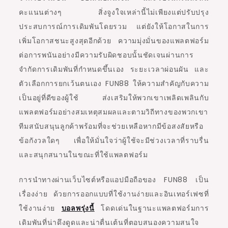
คะแนนต่างๆ สิ่งจูงใจเหล่านี้ไม่เพียงแต่ปรับปรุง
ประสบการณ์การเดิมพันโดยรวม แต่ยังให้โอกาสในการ
เพิ่มโอกาสชนะสูงสุดอีกด้วย ความมุ่งมั่นของแพลตฟอร์ม
ต่อการพนันอย่างมีความรับผิดชอบนั้นชัดเจนผ่านการ
จำกัดการเดิมพันที่กำหนดขึ้นเอง ระยะเวลาผ่อนผัน และ
ตัวเลือกการยกเว้นตนเอง FUN88 ให้ความสำคัญกับความ
เป็นอยู่ที่ดีของผู้ใช้ ส่งเสริมให้พวกเขาเพลิดเพลินกับ
แพลตฟอร์มอย่างสมเหตุสมผลและตามวิถีทางของพวกเขา
ทีมสนับสนุนลูกค้าพร้อมที่จะช่วยเหลือหากมีข้อสงสัยหรือ
ข้อกังวลใดๆ เพื่อให้มั่นใจว่าผู้ใช้จะมีช่วงเวลาที่ราบรื่น
และสนุกสนานในขณะที่ใช้แพลตฟอร์ม
การนำทางผ่านเว็บไซต์หรือแอปมือถือของ FUN88 เป็น
เรื่องง่าย ด้วยการออกแบบที่ใช้งานง่ายและอินเทอร์เฟซที่
ใช้งานง่าย
บอลพรุ่งนี้
โดดเด่นในฐานะแพลตฟอร์มการ
เดิมพันที่น่าดึงดูดและน่าตื่นเต้นที่ตอบสนองความสนใจ