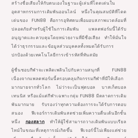
สร้างชื่อเสียงให้กับตนเองในฐานะผู้เล่นที่โดดเด่นใน
อุตสาหกรรมการเดิมพันออนไลน์ หนึ่งในคุณสมบัติที่โดด
เด่นของ FUN88 คือการอุทิศตนเพื่อมอบสภาพแวดล้อมที่
ปลอดภัยสำหรับผู้ใช้ในการเดิมพัน แพลตฟอร์มนี้ได้รับ
อนุญาตและควบคุมโดยหน่วยงานที่มีชื่อเสียง ทำให้มั่นใจ
ได้ว่าธุรกรรมและข้อมูลส่วนบุคคลทั้งหมดได้รับการ
ปกป้องด้วยเทคโนโลยีการเข้ารหัสที่ทันสมัย
ผู้ชื่นชอบกีฬาจะเพลิดเพลินไปกับความสนุกที่ FUN88
เนื่องจากแพลตฟอร์มนี้ครอบคลุมกิจกรรมกีฬาที่มีให้เลือก
มากมายจากทั่วโลก ไม่ว่าจะเป็นฟุตบอล บาสเก็ตบอล
เทนนิส หรือแม้แต่กีฬาเฉพาะกลุ่ม FUN88 มีตลาดการเดิม
พันมากมาย รับรองว่าทุกความต้องการจะได้รับการตอบ
สนอง ฟีเจอร์การเดิมพันสดช่วยเพิ่มความตื่นเต้นอีกชั้น
หนึ่ง
กองสลาก
ทำให้ผู้ใช้สามารถวางเดิมพันแบบเรียล
ไทม์ในขณะที่เหตุการณ์เกิดขึ้น ฟีเจอร์นี้ไม่เพียงแต่ช่วย