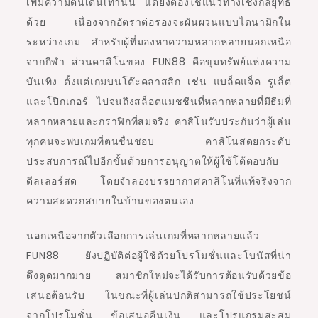
เพิ่มความตื่นเต้นเท่านั้น แต่ยังต้องใช้แนวทางเชิงกลยุทธ์
ด้วย เนื่องจากอัตราต่อรองจะผันผวนแบบไดนามิกใน
ระหว่างเกม สำหรับผู้ที่มองหาความหลากหลายนอกเหนือ
จากกีฬา ส่วนคาสิโนของ FUN88 คือขุมทรัพย์แห่งความ
บันเทิง ตั้งแต่เกมบนโต๊ะคลาสสิก เช่น แบล็คแจ็ค รูเล็ต
และโป๊กเกอร์ ไปจนถึงสล็อตแมชชีนที่หลากหลายที่มีธีมที่
หลากหลายและกราฟิกที่สมจริง คาสิโนรับประกันว่าผู้เล่น
ทุกคนจะพบเกมที่ตนชื่นชอบ คาสิโนสดยกระดับ
ประสบการณ์ไปอีกขั้นด้วยการอนุญาตให้ผู้ใช้โต้ตอบกับ
ดีลเลอร์สด โดยจำลองบรรยากาศคาสิโนที่แท้จริงจาก
ความสะดวกสบายในบ้านของตนเอง
นอกเหนือจากตัวเลือกการเล่นเกมที่หลากหลายแล้ว
FUN88 ยังปฏิบัติต่อผู้ใช้ด้วยโปรโมชั่นและโบนัสที่น่า
ดึงดูดมากมาย สมาชิกใหม่จะได้รับการต้อนรับด้วยข้อ
เสนอต้อนรับ ในขณะที่ผู้เล่นปกติสามารถใช้ประโยชน์
จากโปรโมชั่น ข้อเสนอคืนเงิน และโปรแกรมสะสม