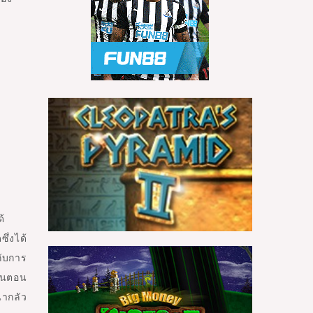
้
ึ่งได้
กับการ
้นตอน
่ากลัว