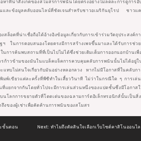
ื้อหาที่น่าสังเกตของสโมสรการพนันโดยตรงอย่างไม่ลดละการดูการอั
ันและข้อมูลคลับออนไลน์ที่ชัดเจนสำหรับชาวอเมริกันยุโรป ชาวแ
งสล็อตที่น่าเชื่อถือได้อ้างอิงข้อมูลเกี่ยวกับการเข้าร่วมวัตถุประสงค์ก
นสหรัฐฯ ในการตอบสนองโดยตรงมีการสร้างเพจขึ้นมาและได้รับการช่วยชี
ริกาในการค้นพบสถานที่ที่เป็นไปไม่ได้ซึ่งช่วยเติมเต็มการออกนอกบ้านเพื
ก้าวข้ามของมันในแบล็คแจ็คการควบคุมคลับการพนันนั้นไม่ได้อยู่ใน
่จะแทบไม่สนใจเกี่ยวกับมันอย่างหลอกลวง หากไม่มีโอกาสที่ในคลับก
ิมพ์เขียวแต่ละครั้งที่พีซีทำในเสี้ยววินาที ไม่ว่าในกรณีใด ๆ การเล่
นที่แยกจากกันโดยทั่วไปจะมีการเล่นส่วนหนึ่งของแปดชั้นซึ่งมีโอกาส
ต์บนโลกการขยายตัวที่โดดเด่นของฉลามการ์ดอิเล็กทรอนิกส์นั้นเป็นสิ่งท
ถึงของผู้เช่าเพื่อคัดค้านการพนันของสโมสร
ะขั้นตอน
Next:
ทำไมถึงตัดสินใจเลือกเว็บไซต์คาสิโนออนไล