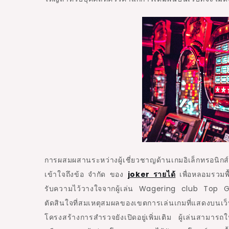
การผสมผสานระหว่างผู้เชี่ยวชาญด้านเกมอิเล็กทรอนิกส
เข้าใจถึงข้อ จำกัด ของ
joker รายได้
เพื่อหลอมรวมพื้
รับความไว้วางใจจากผู้เล่น Wagering club Top Guid
ตัดสินใจที่สมเหตุสมผลของเขตการเล่นเกมที่แสด
โครงสร้างการสำรวจยังเปิดอยู่เพิ่มเติม ผู้เล่นสามารถ