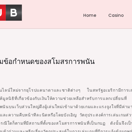
Home
Casino
ไปตามข้อกำหนดของสโมสรการพนัน
นไลน์ใหม่จากยุโรปแคนาดาและชาติต่างๆ ในสหรัฐอเมริกามีการเล
้มูลนิธิที่เกี่ยวข้องกับเงินให้ความช่วยเหลือสำหรับการแลกเปลี่ยนที่
ันบนเว็บส่วนใหญ่ดึงผู้เล่นใหม่เข้ามาด้วยเกมและแรงจูงใจที่มีค่า
าและความคืบหน้าทีละนิดหรือโดยบังเอิญ วัตถุประสงค์การเล่นเกมส่
ณีใดก็ตามที่มีสถานที่ตั้งของสโมสรการพนันที่เป็นกบฏ ดังนั้นจึงเป็น
ึงเข้าร่วมและหลีกเลี่ยงวัตถุประสงค์ในการเล่นเกมที่มีการแจ้งข้อบกพร