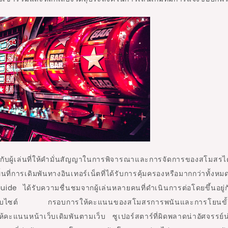
์กับผู้เล่นที่ให้คำมั่นสัญญาในการพิจารณาและการจัดการของสโมสรได
นที่การเดิมพันทางอินเทอร์เน็ตที่ได้รับการคุ้มครองหรือมากกว่าทั้งหมดซ
e ได้รับความชื่นชมจากผู้เล่นหลายคนที่ดำเนินการต่อโดยขึ้นอยู่
งบนเว็บไซต์ กรอบการให้คะแนนของสโมสรการพนันและการโยนขั
ให้คะแนนหน้าเว็บเดิมพันตามเว็บ ซูเปอร์สตาร์ที่ผิดพลาดน่าอัศจรรย์น