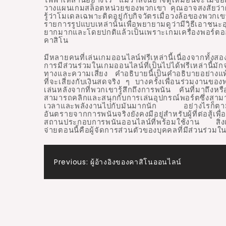
ไฟฟ้าเหล่านี้อย่างไร
แม้ว่าสิ่งนี้อาจดูเหมือนจะไม่ซื
วางแผนเกมสล็อตหน่วยของพวกเขา
คุณอาจสงสัยว่า
รู้ว่าโมเดลเฉพาะติดอยู่กับกิจวัตรเมื่อวงล้อของพวกเข
รายการรูปแบบเหล่านั้นเพื่อพยายามดูว่ามีวิธีเอาชนะอุป
ยากมากและโดยปกติแล้วเป็นเพราะเกมเครื่องพอร์ตอ
คาสิโน
มีหลายคนที่เล่นเกมออนไลน์ฟรีเหล่านี้เนื่องจากทั้
การมีส่วนร่วมในเกมออนไลน์ที่เป็นไปได้ฟรีเหล่านี้มั
ทางและความเสี่ยง
คำอธิบายนี้เป็นคำอธิบายอย่างแ
ที่จะเสี่ยงกับเงินสดจริง
ๆ
บางครั้งเพื่อนร่วมงานของ
เล่นหลังจากที่พวกเขารู้สึกถึงการพนัน
คันที่มาถึงหร
สามารถคลิกและสนุกกับการเล่นอุปกรณ์พอร์ตซึ่งสามาร
เวลาและพลังงานไปกับมันมากนัก
อย่างไรก็ตา
อันตรายจากการพนันจริงยังคงมีอยู่สำหรับผู้ที่ต่อส
สถานประกอบการพนันออนไลน์ที่พร้อมใช้งาน
สิ
จ่ายตอนนี้คือผู้จัดการส่วนตัวของบุคคลที่มีส่วนร่วมใ
Post
Previous:
ผู้อ้างอิงของคาสิโนออนไลน์
navigation