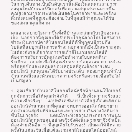
ในการเดินทางเป็นอันดับแรกนั่นคือเงินสดคุณสามารถ
ลงทุนใหม่กับเฟอร์นิเจอร์เพื่อความสนุกสนานมากขึ้น
คุณยังสามารถประหยัดเงินสดในค่าอาหารและเครื่อง
ดื่มทั้งหมดที่คุณจะต้องจ่ายในที่สุดแม้ว่าคุณจะได้รับ
ของสมนาคุณก็ตาม
คุณอาจสบายใจมากขึ้นทั้งที่บ้านและสนุกกับวลีของคุณ
เอง
นอกจากนี้คุณจะได้รับประโยชน์จากโปรโมชั่นการ
ชำระเงินดาวน์คาสิโนออนไลน์ที่ดีที่ทุกคนมีรวมถึง
โบนัสที่สมบูรณ์ในการสร้าง
นอกจากนี้ยังเป็นเพราะคุณ
!
ไม่ต้องกังวลเกี่ยวกับการรอเก้าอี้ในเกมออนไลน์ที่
ต้องการหรือการอัดแน่นหรือทำงานกับบุคคลที่น่า
รังเกียจ
เอาล่ะเพื่อให้คุณรับทราบข้อมูลเฉพาะบางส่วน
หรือทุกข้อและเหตุผลของเหตุผลที่คุณต้องการเล่น
ออนไลน์
แต่คุณจะได้รับบางประเด็น
ลองมาดูคนทั่วไป
จำนวนหนึ่งและค้นพบว่าความจริงหรือความเชื่อหรือไม่
เป็นปัญหา
คุณเชื่อว่าบ้านคาสิโนออนไลน์หรือห้องนอนโป๊กเกอร์
1.
ถูกจัดการเพื่อให้คุณกำจัดได้
นี่เป็นทั้งความจริงและ
ความเชื่อจริงๆ
แอปพลิเคชั่นบางตัวที่อยู่เบื้องหลังเกม
!
ออนไลน์จำนวนมากที่คุณอาจพบทางออนไลน์พยายาม
ลดจำนวนสตรีมที่ร้อนแรงและการจ่ายเงินรางวัลที่มาก
ขึ้นในบางครั้ง
แต่แม้กระทั่งสถานประกอบการพนัน
ออนไลน์ก็ถูกควบคุมอย่างจริงจังดังนั้นพวกเขาจึงจำเป็น
ต้องจ่ายเงินอื่น
ๆ
ที่สูญเสียใบรับรอง
เป็นผลให้มีหลาย
!
ครั้งในแต่ละวันเมื่อแต่ละเกมคาสิโนออนไลน์ออนไลน์