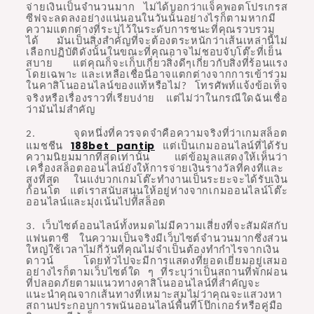
จ่ายเงินเป็นจำนวนมาก
ไม่ได้บอกว่าแจ็คพอตโปรเกรส
ซีฟจะลดลงอย่างแน่นอนในวันนั้นอย่างไรก็ตามหากมี
ความแตกต่างที่ระบุไว้ในระดับการชนะที่คุณรวบรวม
ได้
มันเป็นสิ่งสำคัญที่จะต้องตระหนักว่าเส้นเหล่านี้ไม่
เลือกปฏิบัติดังนั้นในขณะที่คุณอาจไม่ชอบจับโต๊ะที่เย็น
สบาย
แต่คุณก็จะเก็บเกี่ยวสิ่งดีๆเกี่ยวกับสิ่งที่ร้อนแรง
โดยเฉพาะ
และเหลือเชื่อนี่อาจแตกต่างจากการเข้าร่วม
ในคาสิโนออนไลน์ของแท้หรือไม่
โทรศัพท์แจ้งข้อเท็จ
?
จริงหรือเรื่องราวที่เรียบง่าย
แต่ไม่ว่าในกรณีใดฉันเชื่อ
ว่ามันไม่สำคัญ
จุดหนึ่งที่ควรจดจำคือความจริงที่ว่าเกมสล็อต
2.
188bet pantip
แมชชีน
แต่เป็นเกมออนไลน์ที่ได้รับ
ความนิยมมากที่สุดเท่านั้น
แต่ข้อมูลแสดงให้เห็นว่า
เครื่องสล็อตออนไลน์ยังให้การจ่ายเงินรางวัลที่คงที่และ
สูงที่สุด
ในแง่บวกเกมโต๊ะทำงานเป็นระยะจะได้รับเงิน
ก้อนโต
แต่เราสนับสนุนให้อยู่ห่างจากเกมออนไลน์โต๊ะ
ออนไลน์และมุ่งเน้นไปที่สล็อต
เว็บไซต์ออนไลน์ทั้งหมดไม่มีความเสี่ยงที่จะสัมผัสกับ
3.
แฟนตาซี
ในความเป็นจริงมีเว็บไซต์จำนวนมากซึ่งส่วน
ใหญ่ใช้เวลาไม่กี่วันที่คุณไม่จำเป็นต้องทำกำไรจากเงิน
ดาวน์
โดยทั่วไปจะมีการแสดงที่ยอดเยี่ยมอยู่เสมอ
อย่างไรก็ตามเว็บไซต์ใด
ๆ
ที่ระบุว่าเป็นสถานที่พักผ่อน
ที่ปลอดภัยตามแนวทางคาสิโนออนไลน์ที่สำคัญจะ
แนะนำคุณจากเส้นทางที่เหมาะสมไม่ว่าคุณจะแสวงหา
สถานประกอบการพนันออนไลน์พื้นที่โป๊กเกอร์หรือคู่มือ