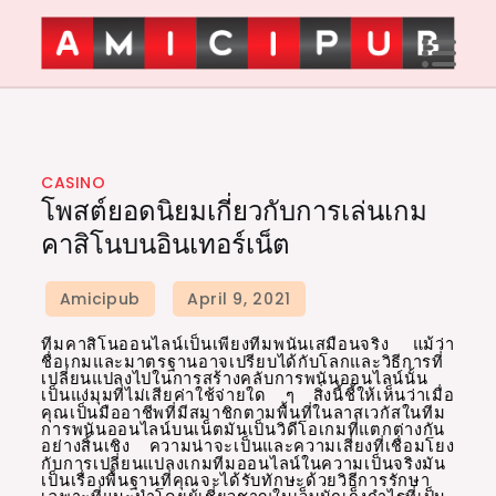
Skip
to
content
Amici Pub
CASINO
โพสต์ยอดนิยมเกี่ยวกับการเล่นเกม
คาสิโนบนอินเทอร์เน็ต
ทีมคาสิโนออนไลน์เป็นเพียงทีมพนันเสมือนจริง
แม้ว่า
ชื่อเกมและมาตรฐานอาจเปรียบได้กับโลกและวิธีการที่
เปลี่ยนแปลงไปในการสร้างคลับการพนันออนไลน์นั้น
เป็นแง่มุมที่ไม่เสียค่าใช้จ่ายใด
ๆ
สิ่งนี้ชี้ให้เห็นว่าเมื่อ
คุณเป็นมืออาชีพที่มีสมาชิกตามพื้นที่ในลาสเวกัสในทีม
การพนันออนไลน์บนเน็ตมันเป็นวิดีโอเกมที่แตกต่างกัน
อย่างสิ้นเชิง
ความน่าจะเป็นและความเสี่ยงที่เชื่อมโยง
กับการเปลี่ยนแปลงเกมทีมออนไลน์ในความเป็นจริงมัน
เป็นเรื่องพื้นฐานที่คุณจะได้รับทักษะด้วยวิธีการรักษา