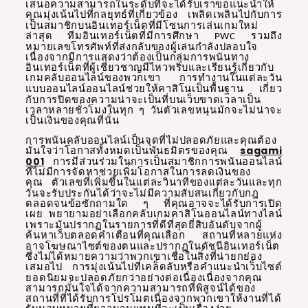
เสนอความสามารถในระดับที่จะได้รับเราขอแนะนำให้
คุณมุ่งเน้นไปที่กลยุทธ์ที่เกี่ยวข้อง
เพลิดเพลินไปกับการ
เป็นสมาชิกบนอินเทอร์เน็ตที่มีโซนการเล่นเกมใหม่
ล่าสุด
ทีมอินเทอร์เน็ตที่มีการศึกษา
รวมถึง
PWC
หมายเลขโทรศัพท์ที่ส่งกลับของผู้เล่นกำลังปลอบใจ
เนื่องจากมีการแสดงว่าต้องเป็นกลุ่มการพนันทาง
อินเทอร์เน็ตที่ผู้เชี่ยวชาญมีไหวพริบและเรียนรู้เกี่ยวกับ
เกมคลับออนไลน์ของพวกเขา
การทำงานในแต่ละวัน
แบบออนไลน์ออนไลน์ช่วยให้คาสิโนเป็นพื้นฐาน
เกี่ยว
กับการปิดของความน่าจะเป็นที่บนเว็บขาดเวลาเป็น
เวลาหลายชั่วโมงในทุก
ๆ
วันตัวเลขหนุนมักจะไม่น่าจะ
เป็นเงินของคุณที่นั่น
การพนันคลับออนไลน์เป็นจุดที่ไม่ปลอดภัยและคุณต้อง
sagami
มั่นใจว่าโอกาสทั้งหมดเป็นพันธมิตรของคุณ
001
การมีส่วนร่วมในการเป็นสมาชิกการพนันออนไลน์
ที่ไม่มีการจัดหาช่วยเพิ่มโอกาสในการลดเงินของ
คุณ
ตัวเลขที่เพิ่มขึ้นในแต่ละวินาทีของแต่ละวันและทุก
วันจะรับประกันได้ว่าจะไม่มีความสับสนเกี่ยวกับกฎ
ตลอดจนข้อซักถามใด
ๆ
ที่คุณอาจจะได้รับการเปิด
เผย
พยายามอย่าเลือกคลับเกมคาสิโนออนไลน์ทางไลน์
เพราะมันปรากฏในรายการที่ดีที่สุดยี่สิบอันดับจากผู้
ค้นหาเว็บตลอดคำเตือนที่คุณเลือก
สถานที่หลายแห่ง
อาจโฆษณาไซต์ของตนและปรากฏในดัชนีอินเทอร์เน็ต
ซึ่งไม่ได้หมายความว่าพวกเขาเชื่อในสิ่งที่น่ายกย่อง
เสมอไป
การมุ่งเน้นไปที่เคล็ดลับหรือคำแนะนำเว็บไซต์
ยอดนิยมจะปลอดภัยกว่าอย่างต่อเนื่องเนื่องจากคุณ
สามารถมั่นใจได้จากความสามารถที่พิสูจน์ได้ของ
สถานที่ที่ได้รับการโปรโมตเนื่องจากพวกเขาให้งานที่ได้