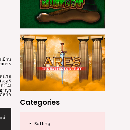
นบ้าน
บในการ
หน่าย
ิเจอร์
ยังไม่
งอาญา
ได้หาก
Categories
ลน์
Betting