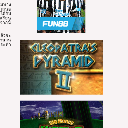
กมทาง
เสนอ
ได้รับ
เรียน
จากนี้
ล้วจะ
จำนวน
กระทำ