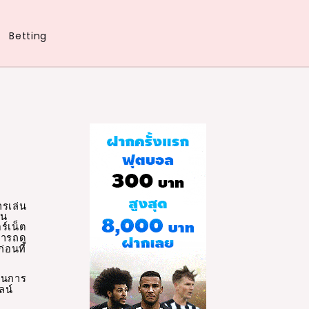
Betting
รเล่น
โน
ร์เน็ต
มารถดู
่อนที่
่นการ
ลน์